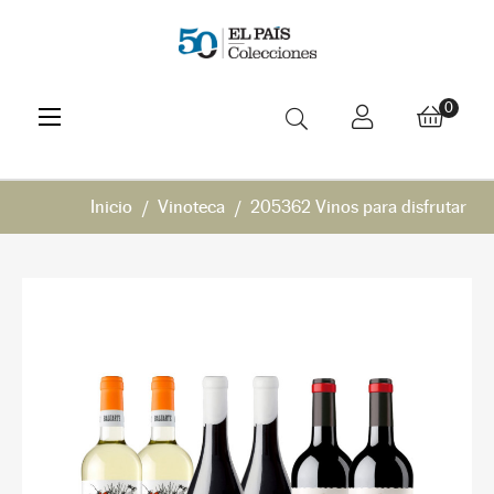
Navegación
☰
0
de
palanca
Inicio
Vinoteca
205362 Vinos para disfrutar