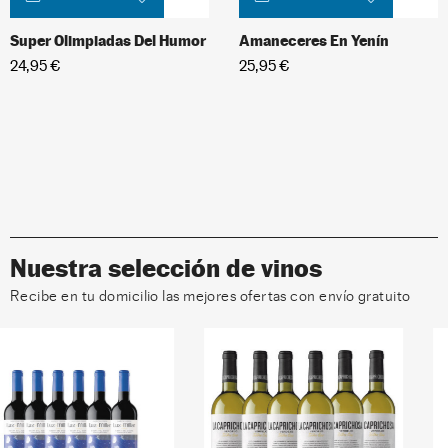
Del Humor
Amaneceres En Yenín
Monte Real Vangu
25,95 €
59,95 €
Nuestra selección de vinos
Recibe en tu domicilio las mejores ofertas con envío gratuito
¡EN OFERTA!