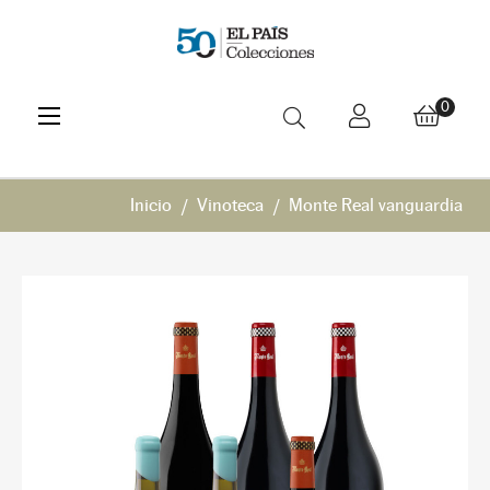
Navegación
☰
0
de
palanca
Inicio
Vinoteca
Monte Real vanguardia