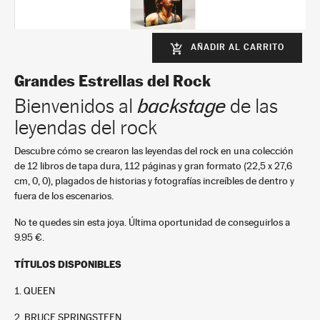
AÑADIR AL CARRITO
add_shopping_cart
Bruce Springsteen
2
Grandes Estrellas del Rock
+
In stock
Bienvenidos al
backstage
de las
9,95 €
leyendas del rock
Descubre cómo se crearon las leyendas del rock en una colección
de 12 libros de tapa dura, 112 páginas y gran formato (22,5 x 27,6
cm, 0, 0), plagados de historias y fotografías increíbles de dentro y
fuera de los escenarios.
No te quedes sin esta joya. Última oportunidad de conseguirlos a
9.95 €.
The Beatles
TÍTULOS DISPONIBLES
3
+
1. QUEEN
In stock
9,95 €
2. BRUCE SPRINGSTEEN