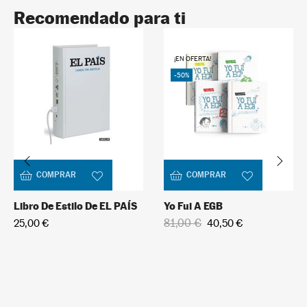
Recomendado para ti
David Bowie
5
¡EN OFERTA!
+
In stock
-50%
9,95 €
COMPRAR
COMPRAR
Libro De Estilo De EL PAÍS
Yo Fui A EGB
81,00 €
25,00 €
40,50 €
U2
6
+
In stock
9,95 €