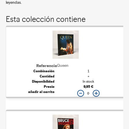
leyendas.
Esta colección contiene
Queen
1
+
In stock
9,95 €