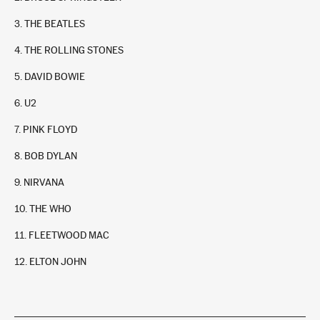
3. THE BEATLES
4. THE ROLLING STONES
5. DAVID BOWIE
6. U2
7. PINK FLOYD
The Rolling Stones
8. BOB DYLAN
4
+
9. NIRVANA
In stock
9,95 €
10. THE WHO
11. FLEETWOOD MAC
12. ELTON JOHN