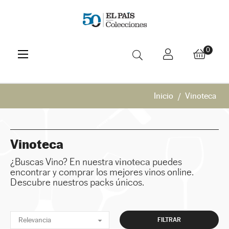
Navegación
☰
0
de
palanca
Inicio
Vinoteca
Vinoteca
¿Buscas Vino? En nuestra
vinoteca
puedes
encontrar y comprar los mejores vinos online.
Descubre nuestros packs únicos.

Relevancia
FILTRAR