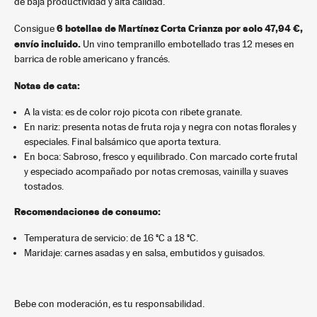
de baja productividad y alta calidad.
6 botellas de Martínez Corta Crianza por solo 47,94 €,
Consigue
envío incluido.
Un vino tempranillo embotellado tras 12 meses en
barrica de roble americano y francés.
Notas de cata:
A la vista: es de color rojo picota con ribete granate.
En nariz: presenta notas de fruta roja y negra con notas florales y
especiales. Final balsámico que aporta textura.
En boca: Sabroso, fresco y equilibrado. Con marcado corte frutal
y especiado acompañado por notas cremosas, vainilla y suaves
tostados.
Recomendaciones de consumo:
Temperatura de servicio: de 16 ºC a 18 ºC.
Maridaje: carnes asadas y en salsa, embutidos y guisados.
Bebe con moderación, es tu responsabilidad.