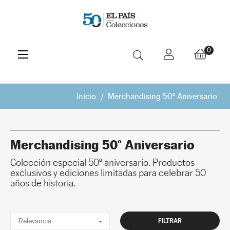
Navegación
☰
0
de
palanca
Inicio
Merchandising 50º Aniversario
Merchandising 50º Aniversario
Colección especial 50º aniversario. Productos
exclusivos y ediciones limitadas para celebrar 50
años de historia.

Relevancia
FILTRAR