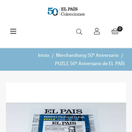
Navegación
☰
0
de
palanca
Inicio
Merchandising 50º Aniversario
PUZLE 50º Aniversario de EL PAÍS