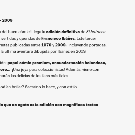
- 2009
edición definitiva
s del buen cómic! Llega la
de
El botones
Francisco Ibáñez
.
ivertidas y queridas de
Este tercer
1970
2009
,
rietas publicadas entre
y
incluyendo portadas,
 la última aventura dibujada por Ibáñez en 2009.
papel cómic
premium,
encuadernación holandesa
,
ión:
 oro
…
¡Una joya para coleccionistas! Además, viene con
arán las delicias de los fans más fieles.
dían brillar? Sacarino lo hace, y con estilo.
de que se agote esta edición con magníficos textos