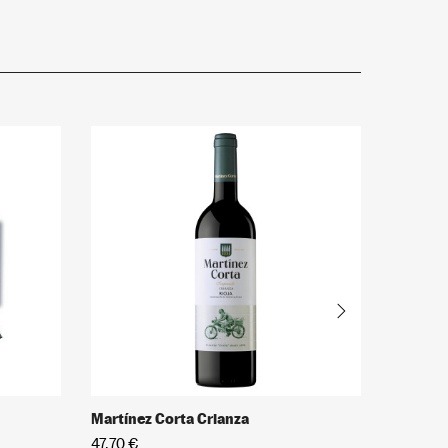
Martínez Corta Crianza
El Princ
47,70 €
12,95 €