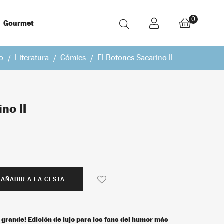
0
Gourmet
io
Literatura
Cómics
El Botones Sacarino II
no II
AÑADIR A LA CESTA
a grande! Edición de lujo para los fans del humor más