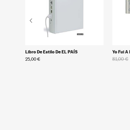
Yo Fui A EGB
Gran
81,00 €
40,50 €
9,95