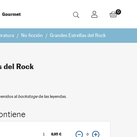
0
Gourmet
eratura
No ficción
Grandes Estrellas del Rock
s del Rock
venidos al
backstage
de las leyendas.
ontiene
9,95 €
1