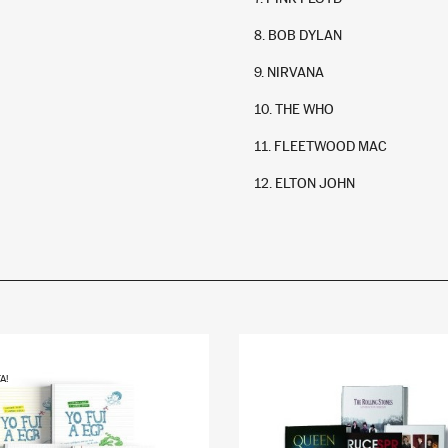
8. BOB DYLAN
Elton John
9. NIRVANA
10. THE WHO
11. FLEETWOOD MAC
12. ELTON JOHN