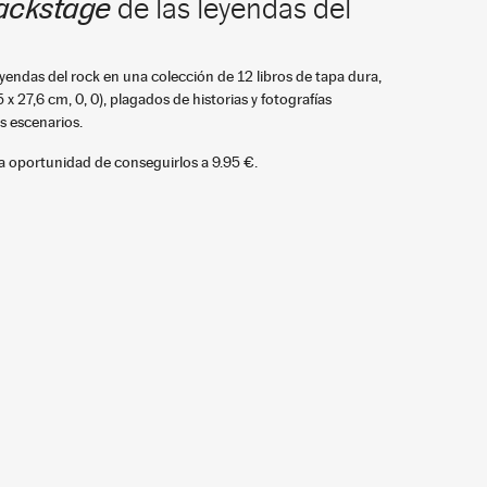
ackstage
de las leyendas del
9,95 €
6
endas del rock en una colección de 12 libros de tapa dura,
x 27,6 cm, 0, 0), plagados de historias y fotografías
os escenarios.
9,95 €
8
ma oportunidad de conseguirlos a 9.95 €.
9,95 €
9
9,95 €
10
9,95 €
11