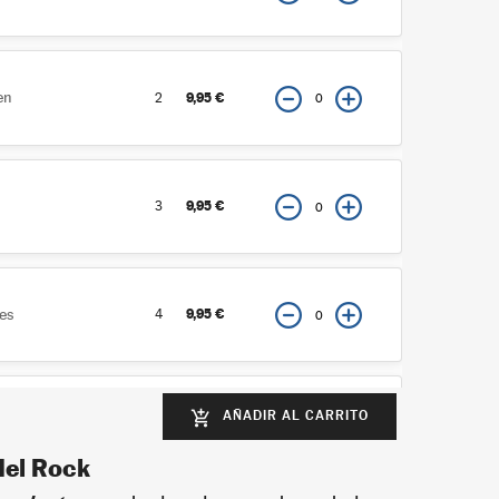
en
9,95 €
2
9,95 €
3
es
9,95 €
4
AÑADIR AL CARRITO
add_shopping_cart
9,95 €
5
del Rock