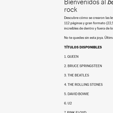
Bienvenidos al
b
rock
U2
Descubre cómo se crearon las ley
112 páginas y gran formato (22,5 
increíbles de dentro y fuera de l
Bob Dylan
No te quedes sin esta joya. Últi
TÍTULOS DISPONIBLES
Nirvana
1. QUEEN
2. BRUCE SPRINGSTEEN
3. THE BEATLES
The Who
4. THE ROLLING STONES
5. DAVID BOWIE
6. U2
Fleetwood Mac
7. PINK FLOYD