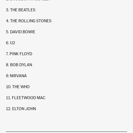
3. THE BEATLES
4. THE ROLLING STONES
5. DAVID BOWIE
6. U2
7. PINK FLOYD
The Rolling Stones
8. BOB DYLAN
4
+
9. NIRVANA
In stock
9,95 €
10. THE WHO
11. FLEETWOOD MAC
12. ELTON JOHN