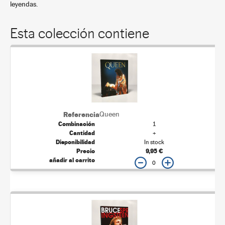
leyendas.
Esta colección contiene
Queen
1
+
In stock
9,95 €