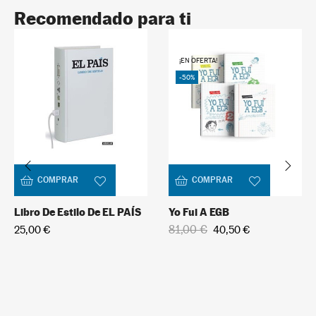
Recomendado para ti
David Bowie
5
¡EN OFERTA!
+
In stock
-50%
9,95 €
COMPRAR
COMPRAR
Libro De Estilo De EL PAÍS
Yo Fui A EGB
81,00 €
25,00 €
40,50 €
U2
6
+
In stock
9,95 €