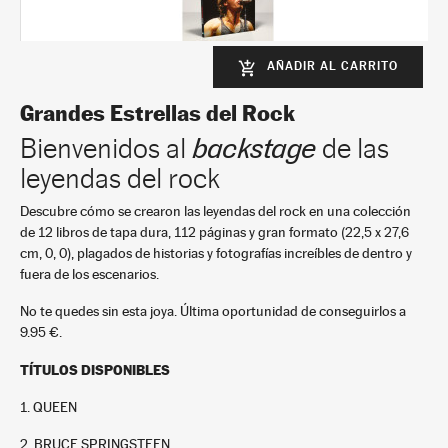
AÑADIR AL CARRITO
add_shopping_cart
Bruce Springsteen
2
Grandes Estrellas del Rock
+
In stock
Bienvenidos al
backstage
de las
9,95 €
leyendas del rock
Descubre cómo se crearon las leyendas del rock en una colección
de 12 libros de tapa dura, 112 páginas y gran formato (22,5 x 27,6
cm, 0, 0), plagados de historias y fotografías increíbles de dentro y
fuera de los escenarios.
No te quedes sin esta joya. Última oportunidad de conseguirlos a
9.95 €.
The Beatles
TÍTULOS DISPONIBLES
3
+
1. QUEEN
In stock
9,95 €
2. BRUCE SPRINGSTEEN