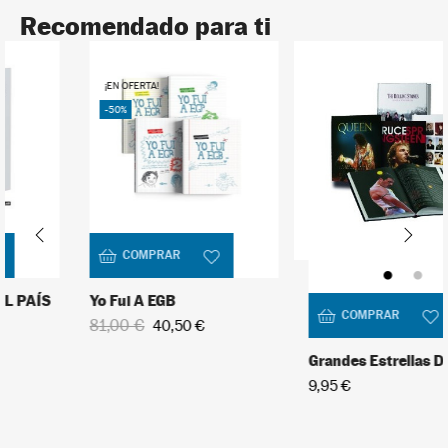
Recomendado para ti
David Bowie
5
¡EN OFERTA!
+
In stock
-50%
9,95 €
COMPRAR
Yo Fui A EGB
COMPRAR
81,00 €
40,50 €
U2
Grandes Estrellas Del Rock
6
+
9,95 €
In stock
9,95 €