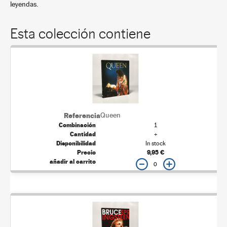
leyendas.
Esta colección contiene
Queen
1
+
In stock
9,95 €