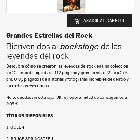
AÑADIR AL CARRITO
add_shopping_cart
Bruce Springsteen
2
Grandes Estrellas del Rock
+
In stock
Bienvenidos al
backstage
de las
9,95 €
leyendas del rock
Descubre cómo se crearon las leyendas del rock en una colección
de 12 libros de tapa dura, 112 páginas y gran formato (22,5 x 27,6
cm, 0, 0), plagados de historias y fotografías increíbles de dentro y
fuera de los escenarios.
No te quedes sin esta joya. Última oportunidad de conseguirlos a
9.95 €.
The Beatles
TÍTULOS DISPONIBLES
3
+
1. QUEEN
In stock
9,95 €
2. BRUCE SPRINGSTEEN