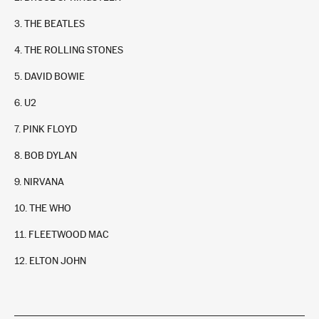
3. THE BEATLES
4. THE ROLLING STONES
5. DAVID BOWIE
6. U2
7. PINK FLOYD
The Rolling Stones
8. BOB DYLAN
4
+
9. NIRVANA
In stock
9,95 €
10. THE WHO
11. FLEETWOOD MAC
12. ELTON JOHN