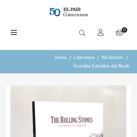
Navegación
☰
0
de
palanca
Inicio
Literatura
No ficción
Grandes Estrellas del Rock