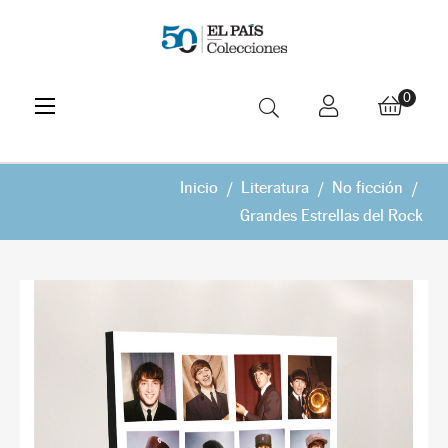
Navegación
☰
0
de
palanca
Inicio
Literatura
No ficción
Grandes Estrellas del Rock