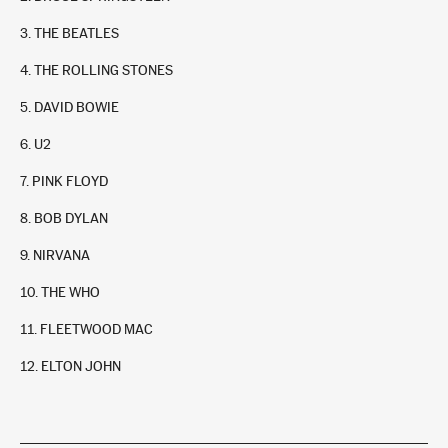
3. THE BEATLES
4. THE ROLLING STONES
5. DAVID BOWIE
6. U2
7. PINK FLOYD
The Rolling Stones
8. BOB DYLAN
4
+
9. NIRVANA
In stock
9,95 €
10. THE WHO
11. FLEETWOOD MAC
12. ELTON JOHN