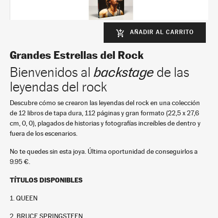
AÑADIR AL CARRITO
add_shopping_cart
Bruce Springsteen
2
Grandes Estrellas del Rock
+
In stock
Bienvenidos al
backstage
de las
9,95 €
leyendas del rock
Descubre cómo se crearon las leyendas del rock en una colección
de 12 libros de tapa dura, 112 páginas y gran formato (22,5 x 27,6
cm, 0, 0), plagados de historias y fotografías increíbles de dentro y
fuera de los escenarios.
No te quedes sin esta joya. Última oportunidad de conseguirlos a
9.95 €.
The Beatles
TÍTULOS DISPONIBLES
3
+
1. QUEEN
In stock
9,95 €
2. BRUCE SPRINGSTEEN