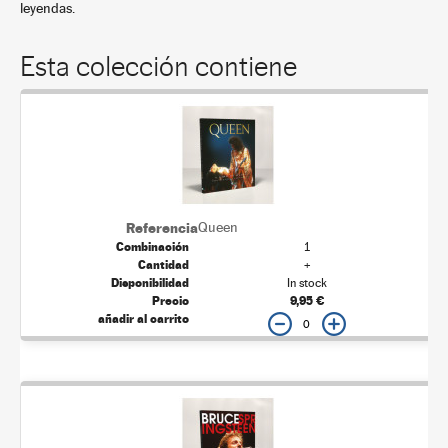
leyendas.
Esta colección contiene
Queen
1
+
In stock
9,95 €