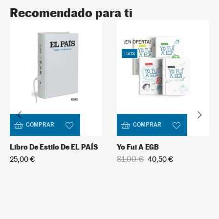
Recomendado para ti
David Bowie
5
¡EN OFERTA!
+
In stock
-50%
9,95 €
COMPRAR
COMPRAR
Libro De Estilo De EL PAÍS
Yo Fui A EGB
81,00 €
25,00 €
40,50 €
U2
6
+
In stock
9,95 €