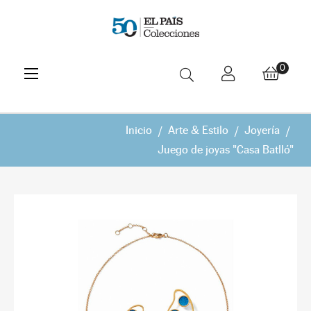
Navegación
☰
0
de
palanca
Inicio
Arte & Estilo
Joyería
Juego de joyas "Casa Batlló"