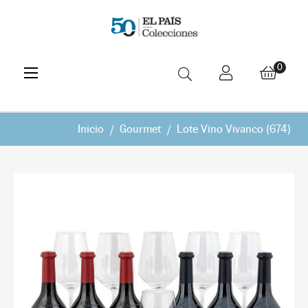
Navegación
☰
0
de
palanca
Inicio
Gourmet
Lote Vino Vivanco (674)