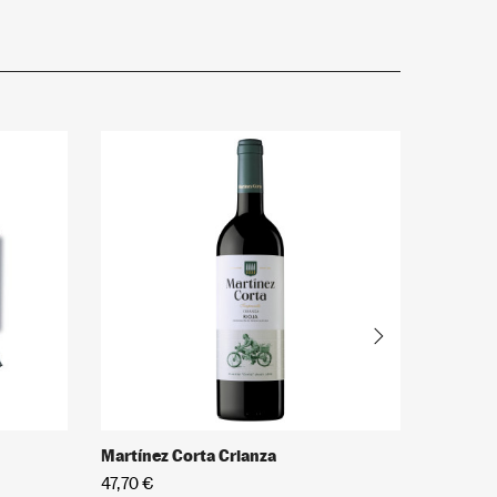
Martínez Corta Crianza
El Princ
47,70 €
12,95 €