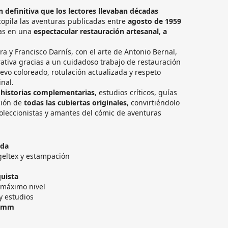
n definitiva que los lectores llevaban décadas
copila las aventuras publicadas entre
agosto de 1959
as en una
espectacular restauración artesanal
,
a
ra y Francisco Darnís, con el arte de Antonio Bernal,
ativa gracias a un cuidadoso trabajo de restauración
uevo coloreado, rotulación actualizada y respeto
inal.
,
historias complementarias
, estudios críticos, guías
ción de
todas las cubiertas originales
, convirtiéndolo
oleccionistas y amantes del cómic de aventuras
ada
eltex y estampación
quista
 máximo nivel
y estudios
0 mm