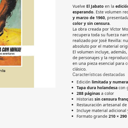
Vuelve
El Jabato
en la
edició
esperando
. Este volumen re
y marzo de 1960
, presentad
color y sin censura
.
La obra creada por Víctor Mo
recupera toda su fuerza narr
realizado por José Revilla: n
absoluto por el material orig
El volumen incluye, además
de personajes y la reproduc
en una pieza esencial para c
clásico.
Características destacadas
Edición
limitada y numer
Tapa dura holandesa
con g
288 páginas
a color
Historias
sin censura fran
Restauración artesanal de
Incluye material adicional 
Formato grande
210 × 29