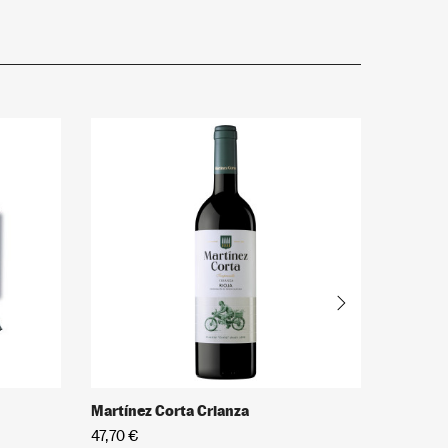
Martínez Corta Crianza
El Princ
47,70 €
12,95 €