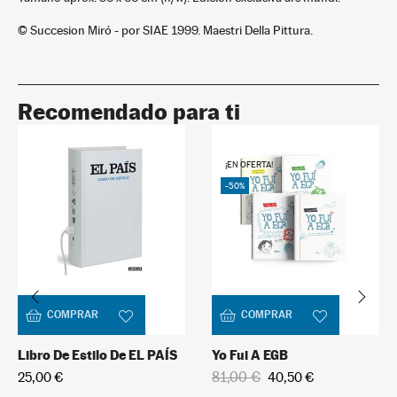
© Succesion Miró - por SIAE 1999. Maestri Della Pittura.
Recomendado para ti
¡EN OFERTA!
-50%
COMPRAR
COMPRAR
Libro De Estilo De EL PAÍS
Yo Fui A EGB
81,00 €
25,00 €
40,50 €