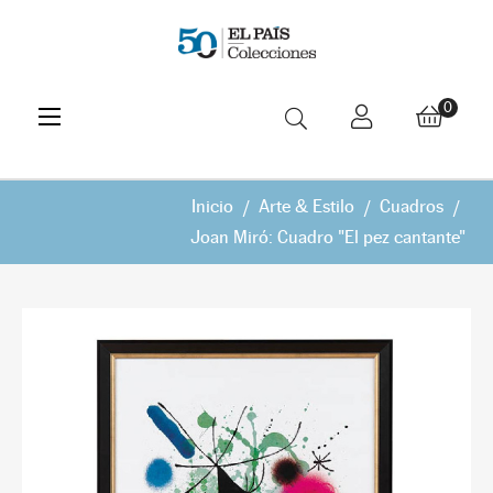
Navegación
☰
0
de
palanca
Inicio
Arte & Estilo
Cuadros
Joan Miró: Cuadro "El pez cantante"