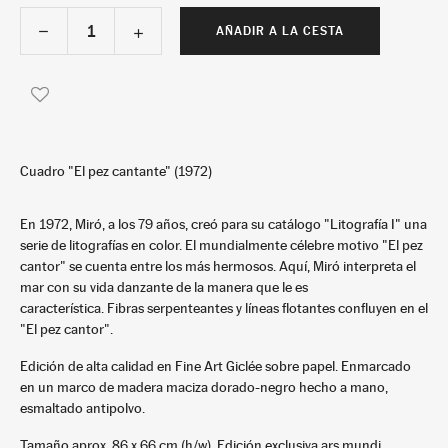
AÑADIR A LA CESTA
Cuadro "El pez cantante" (1972)
En 1972, Miró, a los 79 años, creó para su catálogo "Litografía I" una
serie de litografías en color. El mundialmente célebre motivo "El pez
cantor" se cuenta entre los más hermosos. Aquí, Miró interpreta el
mar con su vida danzante de la manera que le es
característica. Fibras serpenteantes y líneas flotantes confluyen en el
"El pez cantor".
Edición de alta calidad en Fine Art Giclée sobre papel. Enmarcado
en un marco de madera maciza dorado-negro hecho a mano,
esmaltado antipolvo.
Tamaño aprox. 86 x 66 cm (h/w). Edición exclusiva ars mundi.