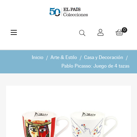
Navegación
☰
0
de
palanca
Inicio
Arte & Estilo
Casa y Decoración
Pablo Picasso: Juego de 4 tazas