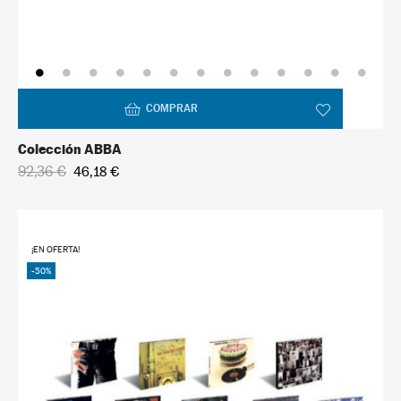
COMPRAR
Colección ABBA
92,36 €
46,18 €
¡EN OFERTA!
-50%